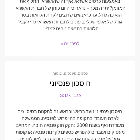
באמצעות כרטיס אשראי. איך זה שהאשראי החליף את
המזומן? יתרה מכך – נראה כי היום כוחן של חברות האשראי
הוא כה גדול, עד כי אנשים שרוצים לקחת הלוואות בסדר
גודל של אלפי שקלים, פונים לחברות האשראי כדי לקבל
הלוואות בתנאים נוחים למדי.…
לפרטים »
כספים, פיננסים, וביטוח
חיסכון פנסיוני
20 ביוני 2012
POSTED
ON
חיסכון פנסיוני נועד בראש ובראשונה להקנות בסיס יציב
לאדם העובד, בתקופה בה יפרוש לפנסיה. הממשלה
מעודדת ואף בשנת 2008 נחקק חוק פנסיה חובה, המחייב
מעסיקים ועובדים להפריש כספים לקרנות פנסיה או קופות
גמל על מנת להקנות את הביטחון הכלכלי לאוכלוסיית