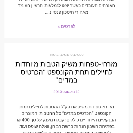
האזרחים העובדים כאשר יצאו לגמלאות. הרעיון העומד
מאחורי חיסכון פנסיוני…
לפרטים »
כספים, פיננסים, וביטוח
מזרחי-טפחות משיק הטבות מיוחדות
לחיילים תחת הקונספט “הכרטיס
במדים”
12 באוגוסט 2010
POSTED
ON
מזרחי-טפחות משיק את פק”ל ההטבות לחיילים תחת
הקונספט “הכרטיס במדים” סל ההטבות והמוצרים
הבנקאיים הייחודיים כוללים: קבלת מענק על סך 400 ₪
בפתיחת חשבון הנחות ברשת רב חן, וואלה שופס ועוד.
לראשונה במזרחי-טפחות – תחרות גולשים ברשת