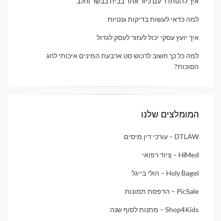
איך להסתדר עם כיור אחד בבית בבשר וחלב
למה כדאי לעשות בדיקות גנטיות
איך יועץ עסקי יכול לעזור לעסק לגדול
למה כל כך חשוב לרכוש סט ארבעת המינים איכותי לחג
הסוכות?
המומלצים שלנו
DTLAW – עורכי דין מיסים
HiMed – ציוד רפואי
Holy Bagel – הולי בייגל
PicSale – הדפסת תמונות
Shop4Kids – מתנות לסוף שנה