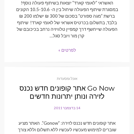
האשראי “לאומי קארד” יוצאות בשיתוף פעולה נוסף!
במסגרת שיתוף הפעולה שיחול בין ה- 10.5-10.6 הקונים
ברשת “מגה ספורט” בסכום של 300 ₪ ישלמו 200 ₪
בלבד, בתשלום בכרטיס אשראי של לאומי קארד! שיתוף
הפעולה שייחשף דרך קמפיין טלוויזיה נרחב בכיכובם של
קרן מור ויובל סגל…
לפרטים »
אוכל ומסעדות
Go Now אתר קופונים חדש נכנס
לזירה ונותן יתרונות חדשים
14 בדצמבר 2011
POSTED
ON
אתר קופונים חדש נכנס לזירה: “Gonow“. האתר מציע
שוברים למימוש מעכשיו לעכשיו ללא תשלום וללא צורך