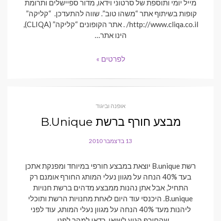
מייל יומי ותוספת של סרטוני וידאו, מדור ספיישלים ותרומת
קופות בשיתוף אתר “משהו טוב”. שווה להתעדכן. “קליקה”
http://www.cliqa.co.il/ . אתר הקופונים “קליקה” (CLIQA),
הינו אתר…
לפרטים »
אופנה וביגוד
מבצע חורף ברשת B.Unique
13 בדצמבר 2010
POSTED
ON
רשת B.unique יוצאת במבצע חורפי במיוחד ומפנקת אתכן
בעד 40% הנחה על מגוון נעלי המותג החורף אומנם רק
התחיל, אבל אתן נהנות ממבצע מדהים ברשת חנויות
B.unique. היכנסי עוד היום לאחת מחנויות הרשת ותוכלי
ליהנות מעד 40% הנחה על מגוון נעלי המותג, עוד לפני
שהחורף הגיע לשיאו. כדאי למהר לפני…