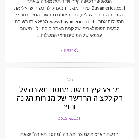
המאפשר רכישה קלה וידידותית מארה”ב אתר
Buyamerica.co.il פיתח מנגנון המעניק לרוכש הישראלי את
המחיר הסופי בשקלים, ופוטר אותם מחישוב המיסים ודמי
המשלוח אתר – www.buyamerica.co.il, מביא איתו בשורה
לבעיה הפופולארית של קניה באתרים בחו”ל – חישוב
עצמאי של המיסים ודמי המשלוח…
לפרטים »
כללי
מבצע קיץ ברשת מחסני תאורה על
הקולקציה החדשה של מנורות הגינה
וחוץ
23 במאי 2012
POSTED
ON
הרשת הארצית למוצרי תאורה “מחסני תאורה” יוצאת