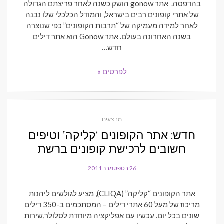
בהדפסה. אתר gonow הושק כשנה לאחר פריצתם הגדולה
של אתרי קופונים רבים בישראל, והמודל הכלכלי שלו נבנה
לאחר למידה מעמיקה של “תרבות הקופונים” כפי שנוצרה
בשנה האחרונה בעולם. אתר Gonow הוא אתר דילים
חדש…
לפרטים »
מבצעים
חדש: אתר הקופונים ‘קליקה’ וטיפים
חשובים לרכישת קופונים ברשת
26 בספטמבר 2011
POSTED
ON
אתר הקופונים “קליקה” (CLIQA), מציע לגולשים ליהנות
מריכוז של מעל 60 אתרי דילים – המסתכמים ב-350 דילים
שונים בכל יום. עכשיו עם אפליקציה מיוחדת לסלולר,שירות