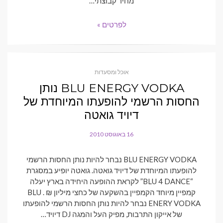
מחיר קבוצתי…
לפרטים »
אוכל ומסעדות
BLU ENERGY VODKA נותן
החסות הרשמי להופעתו המיוחדת של
דיויד גואטה
16 באוגוסט 2010
POSTED
ON
BLU ENERGY VODKA נבחר להיות נותן החסות הרשמי
להופעתו המיוחדת של דיויד גואטה. גואטה יופיע במסגרת
“BLU 4 DANCE” לקראת ההופעה היחידה בארץ יעלה
קמפיין מיוחד הקמפיין בהשקעה של כחצי מיליון ₪ . BLU
ENERY VODKA נבחר להיות נותן החסות הרשמי להופעתו
של אייקון התרבות, מפיק העל והמגה DJ דיויד…