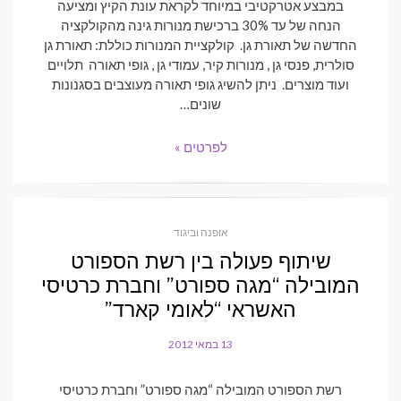
במבצע אטרקטיבי במיוחד לקראת עונת הקיץ ומציעה
הנחה של עד 30% ברכישת מנורות גינה מהקולקציה
החדשה של תאורת גן. קולקציית המנורות כוללת: תאורת גן
סולרית, פנסי גן , מנורות קיר, עמודי גן , גופי תאורה תלויים
ועוד מוצרים. ניתן להשיג גופי תאורה מעוצבים בסגנונות
שונים…
לפרטים »
אופנה וביגוד
שיתוף פעולה בין רשת הספורט
המובילה “מגה ספורט” וחברת כרטיסי
האשראי “לאומי קארד”
13 במאי 2012
POSTED
ON
רשת הספורט המובילה “מגה ספורט” וחברת כרטיסי