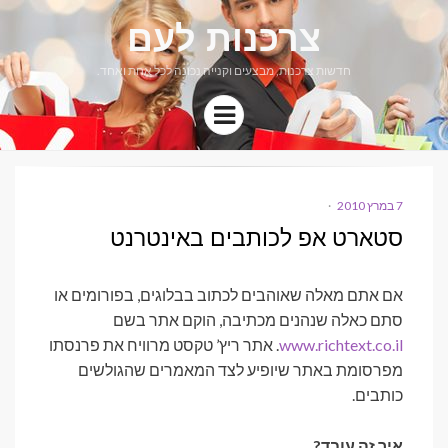
צרכנות לעם
חדשות צרכנות, מבצעים וקנייה נכונה לכל אחת ואחד.
Menu
7 במרץ 2010
POSTED
ON
סטארט אפ לכותבים באינטרנט
אם אתם מאלה שאוהבים לכתוב בבלוגים, בפורומים או
סתם כאלה שנהנים מכתיבה, הוקם אתר בשם
www.richtext.co.il
. אתר ריץ’ טקסט מרוויח את פרנסתו
מפרסומת באתר שיופיע לצד המאמרים שהגולשים
כותבים.
איך זה עובד?