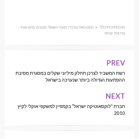
POSTED IN
כללי
TAGGED
טורנדו
,
מוצרי חשמל
,
מזגנים
,
מיזוג אוויר
,
צרכנות
,
קניות
PREV
ניווט
רשת המשביר לצרכן תחלק מיליוני שקלים במסגרת מסיבת
ההפתעות הגדולה ביותר שנערכה בישראל
NEXT
חברת “לוקסאוטיקה ישראל” בקמפיין למשקפי אוקלי לקיץ
2010