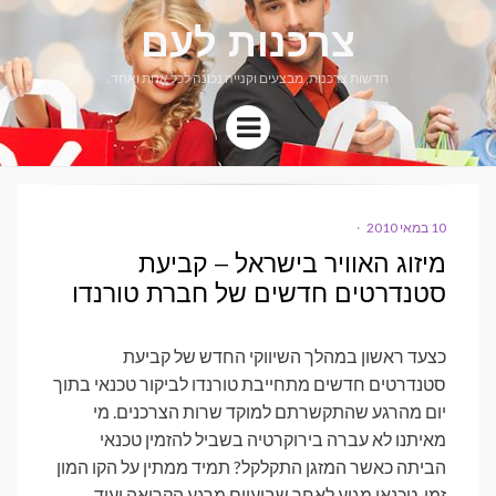
צרכנות לעם
חדשות צרכנות, מבצעים וקנייה נכונה לכל אחת ואחד.
Menu
10 במאי 2010
POSTED
ON
מיזוג האוויר בישראל – קביעת
סטנדרטים חדשים של חברת טורנדו
כצעד ראשון במהלך השיווקי החדש של קביעת
סטנדרטים חדשים מתחייבת טורנדו לביקור טכנאי בתוך
יום מהרגע שהתקשרתם למוקד שרות הצרכנים. מי
מאיתנו לא עברה בירוקרטיה בשביל להזמין טכנאי
הביתה כאשר המזגן התקלקל? תמיד ממתין על הקו המון
זמן, טכנאי מגיע לאחר שבועיים מרגע הקריאה ועוד…