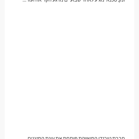
חברת טורנדו המשווקת פותחת את עונת המזגנים