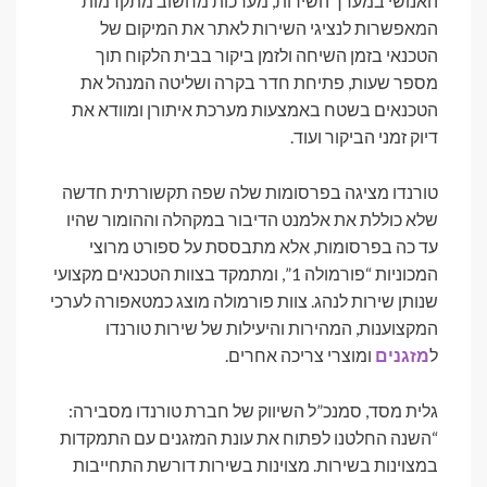
האנושי במערך השירות, מערכות מחשוב מתקדמות
המאפשרות לנציגי השירות לאתר את המיקום של
הטכנאי בזמן השיחה ולזמן ביקור בבית הלקוח תוך
מספר שעות, פתיחת חדר בקרה ושליטה המנהל את
הטכנאים בשטח באמצעות מערכת איתורן ומוודא את
דיוק זמני הביקור ועוד.
טורנדו מציגה בפרסומות שלה שפה תקשורתית חדשה
שלא כוללת את אלמנט הדיבור במקהלה וההומור שהיו
עד כה בפרסומות, אלא מתבססת על ספורט מרוצי
המכוניות “פורמולה 1”, ומתמקד בצוות הטכנאים מקצועי
שנותן שירות לנהג. צוות פורמולה מוצג כמטאפורה לערכי
המקצוענות, המהירות והיעילות של שירות טורנדו
ל
מזגנים
ומוצרי צריכה אחרים.
גלית מסד, סמנכ”ל השיווק של חברת טורנדו מסבירה:
“השנה החלטנו לפתוח את עונת המזגנים עם התמקדות
במצוינות בשירות. מצוינות בשירות דורשת התחייבות