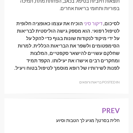
תוצאות חיוביות בטיפול בכאב, הפחתת מתח, תמיכה
בפוריות ותחומי בריאות אחרים.
לסיכום,
דיקור סיני
הוכיח את עצמו כאופציה חלופית
לטיפול רפואי. הוא מספק גישה הוליסטית לבריאות
על ידי מיקוד לנקודות שונות בגוף כדי להקל על
הסימפטומים ולשפר את הבריאות הכללית. למרות
שחלקם עשויים להישאר סקפטיים, המלצות
ומחקרים רבים אישרו את יעילותו. הקפד תמיד
לפנות לשירותיו של רופא מוסמך לטיפול בטוח ויעיל.
POSTED IN
בריאות ורופאים
PREV
ניווט
חלית בסרטן? מגיע לך הטבות וסיוע