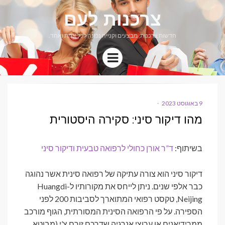
צרכנות לעם
חדשות צרכנות, מבצעים וקנייה נכונה לכל אחת ואחד.
Menu
9 באוגוסט 2023
POSTED
ON
מהו דיקור סיני: סקירה היסטורית
בשיתוף:
ד”ר אורן כחולי לרפואה טבעית ודיקור סיני
דיקור סיני הוא צורה עתיקה של רפואה סינית אשר נהוגה
כבר אלפי שנים. ניתן לייחס את מקורותיו ל-Huangdi
Neijing, טקסט רפואי המתוארך לסביבות 200 לפני
הספירה. על פי הרפואה הסינית המסורתית, הגוף מורכב
ממרידיאנים או ערוצי אנרגיה שדרכם זורם צ’י (מבוטא