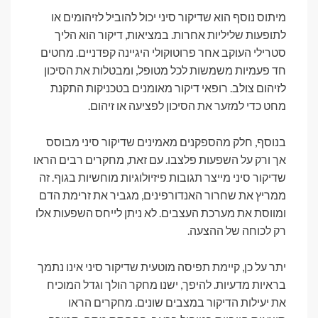
מיתוס נוסף הוא שדיקור סיני יכול להוביל לזיהומים או
לתופעות שליליות אחרות. במציאות, דיקור הוא הליך
סטרילי העוקב אחר פרוטוקולי היגיינה קפדניים. מחטים
חד פעמיות משמשות לכל מטופל, ומבטלות את הסיכון
לזיהום צולב. רופאי דיקור מאומנים בטכניקות התקנת
מחט כדי למזער את הסיכון לפציעה או זיהום.
בנוסף, חלק מהספקנים מאמינים שדיקור סיני מבוסס
אך ורק על השפעות פלצבו. עם זאת, מחקרים רבים הראו
שדיקור סיני מייצר תגובות פיזיולוגיות מוחשיות בגוף. זה
ממריץ את שחרור האנדורפינים, מגביר את זרימת הדם
ומווסת את מערכת העצבים. לא ניתן לייחס השפעות אלו
רק לכוחה של ההצעה.
יתר על כן, קיימת תפיסה מוטעית שדיקור סיני אינו נתמך
בראיות מדעיות. להיפך, ישנו מחקר הולך וגדל המוכיח
את יעילות הדיקור במצבים שונים. מחקרים הראו