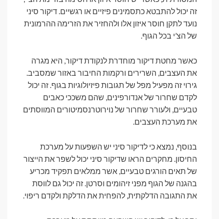
זה יכול להתבטא כתסמינים פיזיים או רגשיים. דיקור סיני
נועד לתקן חוסר איזון אלו ולהחזיר את הזרימה ההרמונית
של הצ’י בכל הגוף.
כאשר מחטת דיקור מוחדרת לנקודת דיקור, היא מגרה
את העצבים, השרירים ורקמות החיבור באזור שמסביב.
גירוי זה מפעיל מפל של תגובות פיזיולוגיות בגוף. זה יכול
לקדם שחרור של אנדורפינים, שהם משככי כאבים
טבעיים, ולעורר שחרור של נוירוטרנסמיטורים המווסתים
את מערכת העצבים.
בנוסף, נמצא כי לדיקור סיני יש השפעות על מערכת
החיסון. מחקרים הראו שדיקור סיני יכול לשפר את הייצור
של תאים הורגים טבעיים, אשר ממלאים תפקיד מכריע
בהגנה של הגוף מפני זיהומים וסרטן. זה יכול גם לווסת
את התגובה הדלקתית, להפחית את הדלקת ולקדם ריפוי.