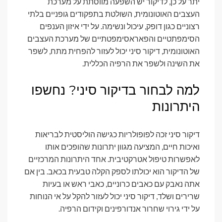
יתר על כן, לדיקור יש השפעה מווסתת על מערכת
העצבים האוטונומית, השולטת בתפקודים גופניים בלתי
רצוניים כגון דופק, עיכול ונשימה. על ידי איזון הענפים
הסימפתטיים והפאראסימפטתיים של מערכת העצבים
האוטונומית, דיקור סיני יכול לעזור להפחית מתח, לשפר
את השינה ולשפר את הרפיה הכללית.
למה לבחור בדיקור סיני? נחשפו
היתרונות
דיקור סיני זכה לפופולריות כגישה הוליסטית לבריאות
ואיכות חיים, המציעה מגוון יתרונות שהופכים אותו
לאפשרות טיפול אטרקטיבית. אחד היתרונות המרכזיים
של הדיקור הוא יכולתו לספק הקלה טבעית בכאב. בין אם
אתה נאבק עם כאבים כרוניים, כאבי ראש או בעיות
שרירים ושלד, דיקור סיני יכול לעזור להקל על אי הנוחות
על ידי גירוי שחרור אנדורפינים וקידום הרפיה.